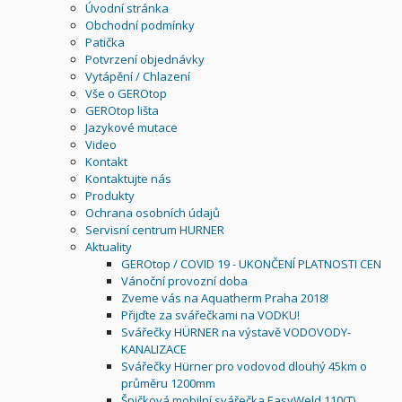
Úvodní stránka
Obchodní podmínky
Patička
Potvrzení objednávky
Vytápění / Chlazení
Vše o GEROtop
GEROtop lišta
Jazykové mutace
Video
Kontakt
Kontaktujte nás
Produkty
Ochrana osobních údajů
Servisní centrum HURNER
Aktuality
GEROtop / COVID 19 - UKONČENÍ PLATNOSTI CEN
Vánoční provozní doba
Zveme vás na Aquatherm Praha 2018!
Přijďte za svářečkami na VODKU!
Svářečky HÜRNER na výstavě VODOVODY-
KANALIZACE
Svářečky Hürner pro vodovod dlouhý 45km o
průměru 1200mm
Špičková mobilní svářečka EasyWeld 110(T)