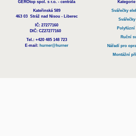
GEROtop spol. s r.o. - centrála
Kategorie
Kateřinská 589
Svářečky ele
463 03 Stráž nad Nisou - Liberec
Svářečky
IČ: 27277160
Polyfúzní
DIČ: CZ27277160
Ruční s
Tel.: +420 485 148 723
E-mail:
hurner@hurner
Nářadí pro opr
Montážní př