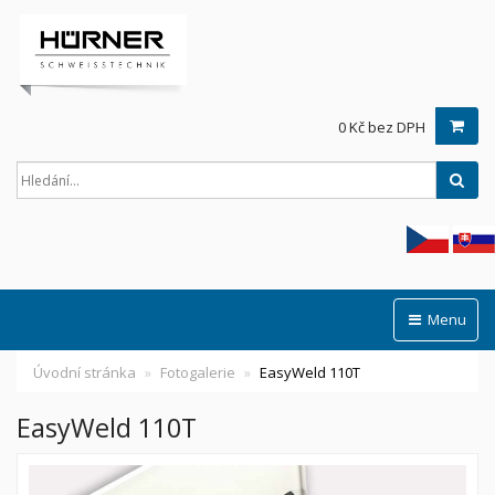
0 Kč bez DPH
Hled
Menu
Úvodní stránka
Fotogalerie
EasyWeld 110T
EasyWeld 110T