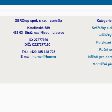
GEROtop spol. s r.o. - centrála
Kategorie
Kateřinská 589
Svářečky ele
463 03 Stráž nad Nisou - Liberec
Svářečky
IČ: 27277160
Polyfúzní
DIČ: CZ27277160
Ruční s
Tel.: +420 485 148 723
E-mail:
hurner@hurner
Nářadí pro opr
Montážní př