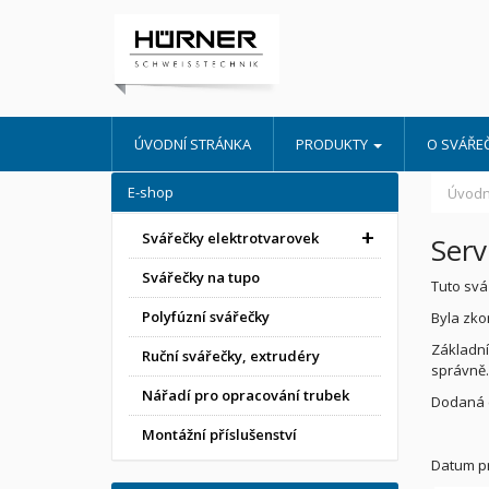
ÚVODNÍ STRÁNKA
PRODUKTY
O SVÁŘE
E-shop
Úvodn
Svářečky elektrotvarovek
Serv
Svářečky na tupo
Tuto svá
Polyfúzní svářečky
Byla zko
Základní
Ruční svářečky, extrudéry
správně.
Nářadí pro opracování trubek
Dodaná e
Montážní příslušenství
Datum pr