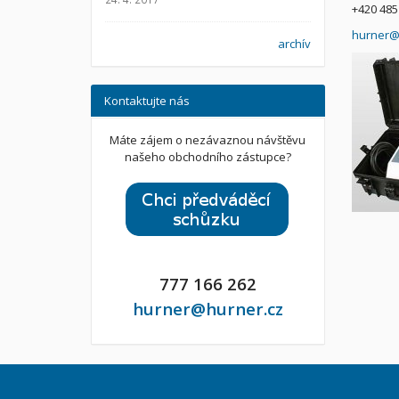
+420 485
hurner@
archív
Kontaktujte nás
Máte zájem o nezávaznou návštěvu
našeho obchodního zástupce?
777 166 262
hurner@hurner.cz