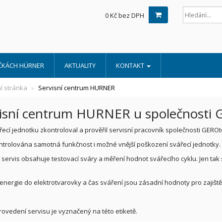
0 Kč bez DPH
ČKÁCH HÜRNER
AKTUALITY
KONTAKT
í stránka
Servisní centrum HURNER
isní centrum HURNER u společnosti G
řecí jednotku zkontroloval a prověřil servisní pracovník společnosti GEROt
ntrolována samotná funkčnost i možné vnější poškození svářecí jednotky.
 servis obsahuje testovací sváry a měření hodnot svářecího cyklu. Jen tak s
nergie do elektrotvarovky a čas sváření jsou zásadní hodnoty pro zajišt
ovedení servisu je vyznačený na této etiketě.