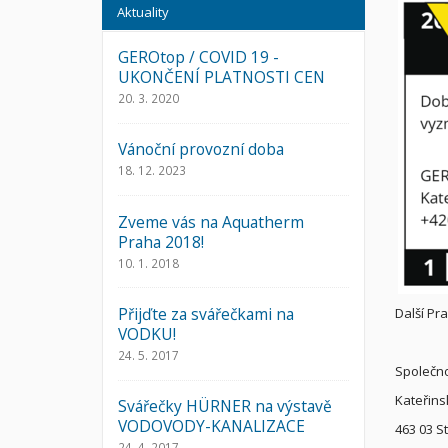
Aktuality
GEROtop / COVID 19 -
UKONČENÍ PLATNOSTI CEN
20. 3. 2020
Vánoční provozní doba
18. 12. 2023
Zveme vás na Aquatherm
Praha 2018!
10. 1. 2018
Přijďte za svářečkami na
Další Pr
VODKU!
24. 5. 2017
Společno
Kateřins
Svářečky HÜRNER na výstavě
VODOVODY-KANALIZACE
463 03 S
24. 4. 2017