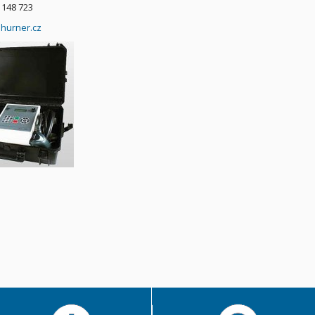
 148 723
hurner.cz