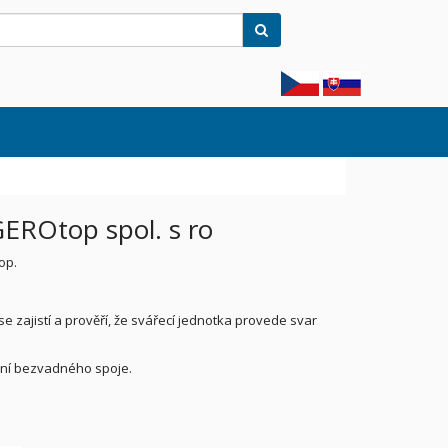
Hledat
EROtop spol. s ro
op.
e zajistí a prověří, že svářecí jednotka provede svar
ění bezvadného spoje.