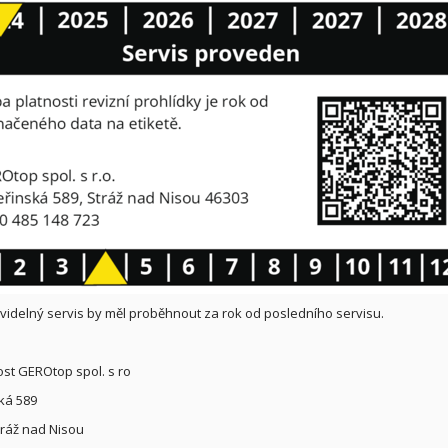
avidelný servis by měl proběhnout za rok od posledního servisu.
st GEROtop spol. s ro
ká 589
tráž nad Nisou