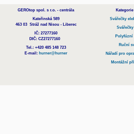
GEROtop spol. s r.o. - centrála
Kategorie
Kateřinská 589
Svářečky ele
463 03 Stráž nad Nisou - Liberec
Svářečky
IČ: 27277160
Polyfúzní
DIČ: CZ27277160
Ruční s
Tel.: +420 485 148 723
E-mail:
hurner@hurner
Nářadí pro opr
Montážní př