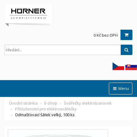
0 Kč bez DPH
Hled
Menu
Úvodní stránka
E-shop
Svářečky elektrotvarovek
Příslušenství pro elektrosvářečky
Odmašťovací šátek velký, 100 ks