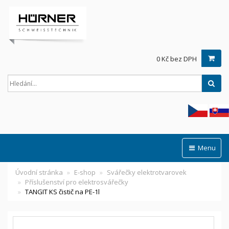
0 Kč bez DPH
Hled
Menu
Úvodní stránka
E-shop
Svářečky elektrotvarovek
Příslušenství pro elektrosvářečky
TANGIT KS čistič na PE-1l