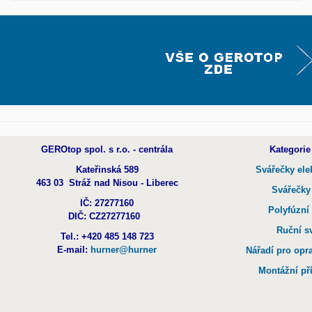
GEROtop spol. s r.o. - centrála
Kategorie
Kateřinská 589
Svářečky ele
463 03 Stráž nad Nisou - Liberec
Svářečky
IČ: 27277160
Polyfúzní
DIČ: CZ27277160
Ruční s
Tel.: +420 485 148 723
E-mail:
hurner@hurner
Nářadí pro opr
Montážní př