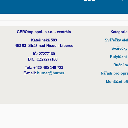
GEROtop spol. s r.o. - centrála
Kategorie
Kateřinská 589
Svářečky ele
463 03 Stráž nad Nisou - Liberec
Svářečky
IČ: 27277160
Polyfúzní
DIČ: CZ27277160
Ruční s
Tel.: +420 485 148 723
E-mail:
hurner@hurner
Nářadí pro opr
Montážní př