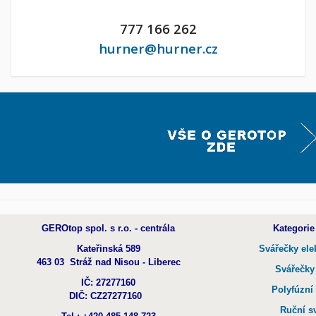
777 166 262
hurner@hurner.cz
GEROtop spol. s r.o. - centrála
Kategorie
Kateřinská 589
Svářečky ele
463 03 Stráž nad Nisou - Liberec
Svářečky
IČ: 27277160
Polyfúzní
DIČ: CZ27277160
Ruční s