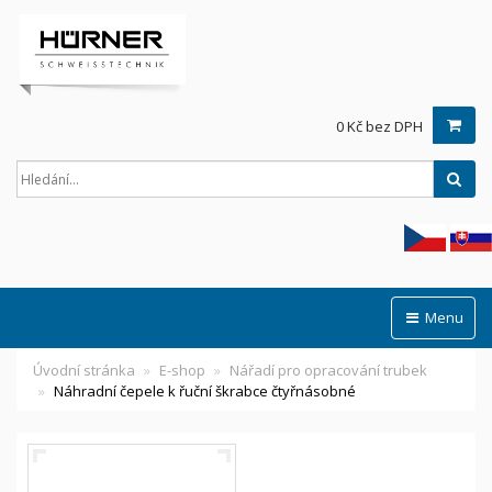
0 Kč bez DPH
Hled
Menu
Úvodní stránka
E-shop
Nářadí pro opracování trubek
Náhradní čepele k řuční škrabce čtyřnásobné