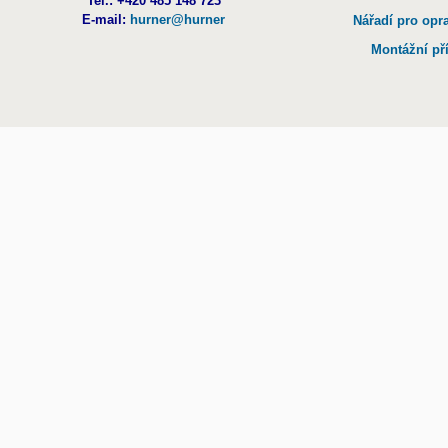
Tel.: +420 485 148 723
E-mail:
hurner@hurner
Nářadí pro opr
Montážní př